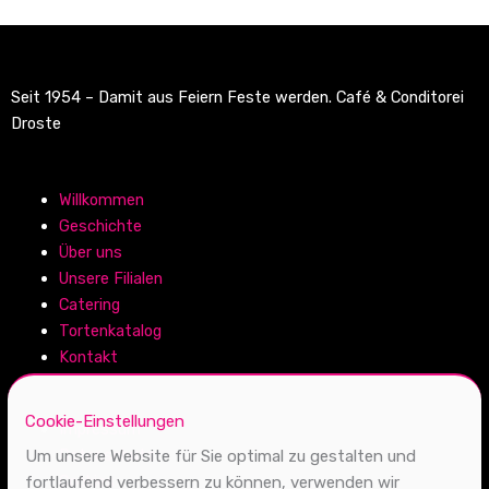
Seit 1954 – Damit aus Feiern Feste werden. Café & Conditorei
Droste
Willkommen
Geschichte
Über uns
Unsere Filialen
Catering
Tortenkatalog
Kontakt
Cookie-Einstellungen
Impressum
Datenschutz
Um unsere Website für Sie optimal zu gestalten und
Cookies
fortlaufend verbessern zu können, verwenden wir